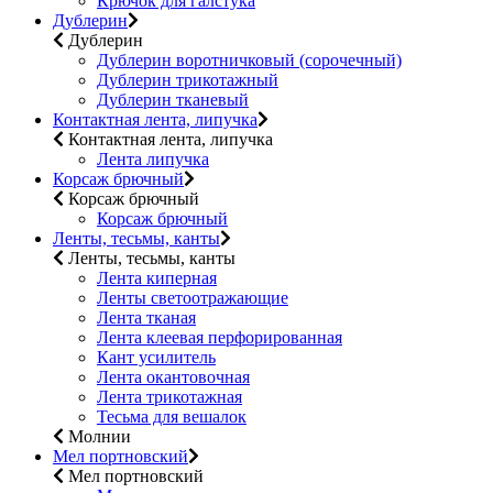
Крючок для галстука
Дублерин
Дублерин
Дублерин воротничковый (сорочечный)
Дублерин трикотажный
Дублерин тканевый
Контактная лента, липучка
Контактная лента, липучка
Лента липучка
Корсаж брючный
Корсаж брючный
Корсаж брючный
Ленты, тесьмы, канты
Ленты, тесьмы, канты
Лента киперная
Ленты светоотражающие
Лента тканая
Лента клеевая перфорированная
Кант усилитель
Лента окантовочная
Лента трикотажная
Тесьма для вешалок
Молнии
Мел портновский
Мел портновский