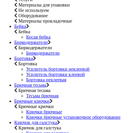
Материалы для упаковки
Не используем
Оборудование
Материалы прокладочные
Бейка
Бейка
Косая бейка
Биркодержатели
Биркодержатели
Биркодержатели
Бортовка
Бортовка
Усилитель бортовки неклеевой
Усилитель бортовки клеевой
Бортовка неклеевая
Брючная тесьма
Брючная тесьма
Тесьма брючная
Брючные крючки
Брючные крючки
Крючки брючные
Крючки брючные установочное оборудование
Крючок для галстука
Крючок для галстука