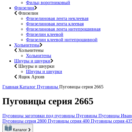
Фильц воротниковый
Флизелин
Флизелин
Флизелиновая лента неклеевая
Флизелиновая лента клеевая
Флизелиновая лента нитепрошивная
Флизелин клеевой
Флизелин клеевой нитепрошивной
Хольнитены
Хольнитены
Хольнитены
Шнуры и шнурки
Шнуры и шнурки
Шнуры и шнурки
Ящик Архив
Главная
Каталог
Пуговицы
Пуговицы серия 2665
Пуговицы серия 2665
Пуговицы заготовки под пуговицы
Пуговицы
Пуговицы Иван
Пуговицы серия 2800
Пуговицы серия 400
Пуговицы серия 43
Каталог