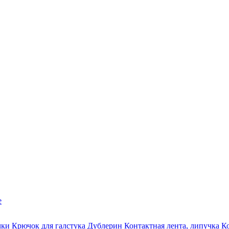
е
чки
Крючок для галстука
Дублерин
Контактная лента, липучка
К