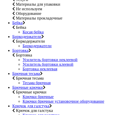
Материалы для упаковки
Не используем
Оборудование
Материалы прокладочные
Бейка
Бейка
Косая бейка
Биркодержатели
Биркодержатели
Биркодержатели
Бортовка
Бортовка
Усилитель бортовки неклеевой
Усилитель бортовки клеевой
Бортовка неклеевая
Брючная тесьма
Брючная тесьма
Тесьма брючная
Брючные крючки
Брючные крючки
Крючки брючные
Крючки брючные установочное оборудование
Крючок для галстука
Крючок для галстука