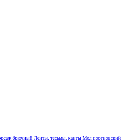
орсаж брючный
Ленты, тесьмы, канты
Мел портновский