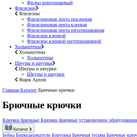
Фильц воротниковый
Флизелин
Флизелин
Флизелиновая лента неклеевая
Флизелиновая лента клеевая
Флизелиновая лента нитепрошивная
Флизелин клеевой
Флизелин клеевой нитепрошивной
Хольнитены
Хольнитены
Хольнитены
Шнуры и шнурки
Шнуры и шнурки
Шнуры и шнурки
Ящик Архив
Главная
Каталог
Брючные крючки
Брючные крючки
Крючки брючные
Крючки брючные установочное оборудовани
Каталог
Бейка
Биркодержатели
Бортовка
Брючная тесьма
Брючные крю