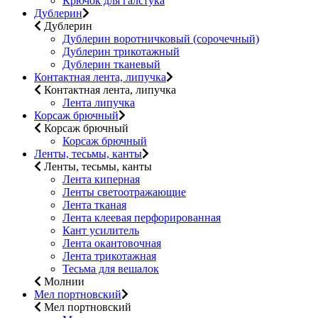
Крючок для галстука
Дублерин
Дублерин
Дублерин воротничковый (сорочечный)
Дублерин трикотажный
Дублерин тканевый
Контактная лента, липучка
Контактная лента, липучка
Лента липучка
Корсаж брючный
Корсаж брючный
Корсаж брючный
Ленты, тесьмы, канты
Ленты, тесьмы, канты
Лента киперная
Ленты светоотражающие
Лента тканая
Лента клеевая перфорированная
Кант усилитель
Лента окантовочная
Лента трикотажная
Тесьма для вешалок
Молнии
Мел портновский
Мел портновский