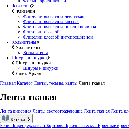
Фильц воротниковый
Флизелин
Флизелин
Флизелиновая лента неклеевая
Флизелиновая лента клеевая
Флизелиновая лента нитепрошивная
Флизелин клеевой
Флизелин клеевой нитепрошивной
Хольнитены
Хольнитены
Хольнитены
Шнуры и шнурки
Шнуры и шнурки
Шнуры и шнурки
Ящик Архив
Главная
Каталог
Ленты, тесьмы, канты
Лента тканая
Лента тканая
Лента киперная
Ленты светоотражающие
Лента тканая
Лента кл
Каталог
Бейка
Биркодержатели
Бортовка
Брючная тесьма
Брючные крюч