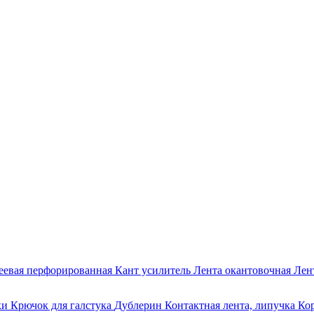
еевая перфорированная
Кант усилитель
Лента окантовочная
Лен
ки
Крючок для галстука
Дублерин
Контактная лента, липучка
Ко