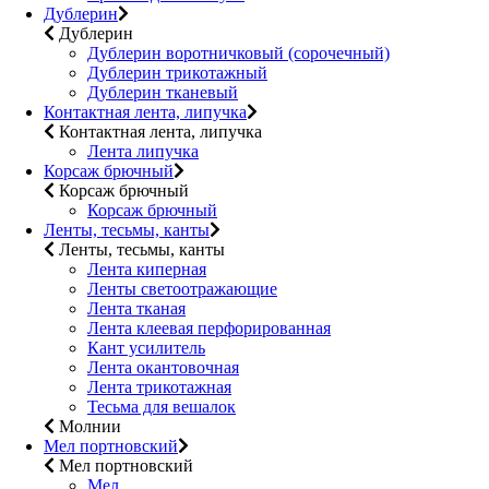
Дублерин
Дублерин
Дублерин воротничковый (сорочечный)
Дублерин трикотажный
Дублерин тканевый
Контактная лента, липучка
Контактная лента, липучка
Лента липучка
Корсаж брючный
Корсаж брючный
Корсаж брючный
Ленты, тесьмы, канты
Ленты, тесьмы, канты
Лента киперная
Ленты светоотражающие
Лента тканая
Лента клеевая перфорированная
Кант усилитель
Лента окантовочная
Лента трикотажная
Тесьма для вешалок
Молнии
Мел портновский
Мел портновский
Мел