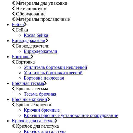
Материалы для упаковки
Не используем
Оборудование
Материалы прокладочные
Бейка
Бейка
Косая бейка
Биркодержатели
Биркодержатели
Биркодержатели
Бортовка
Бортовка
Усилитель бортовки неклеевой
Усилитель бортовки клеевой
Бортовка неклеевая
Брючная тесьма
Брючная тесьма
Тесьма брючная
Брючные крючки
Брючные крючки
Крючки брючные
Крючки брючные установочное оборудование
Крючок для галстука
Крючок для галстука
Крючок для галстука