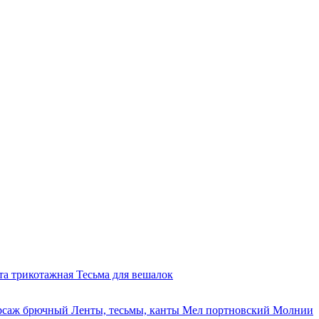
та трикотажная
Тесьма для вешалок
рсаж брючный
Ленты, тесьмы, канты
Мел портновский
Молнии