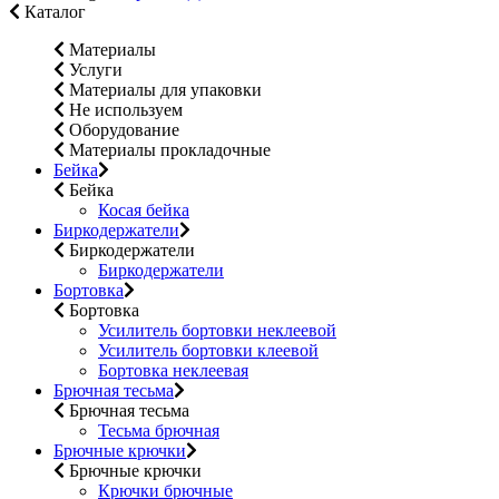
Каталог
Материалы
Услуги
Материалы для упаковки
Не используем
Оборудование
Материалы прокладочные
Бейка
Бейка
Косая бейка
Биркодержатели
Биркодержатели
Биркодержатели
Бортовка
Бортовка
Усилитель бортовки неклеевой
Усилитель бортовки клеевой
Бортовка неклеевая
Брючная тесьма
Брючная тесьма
Тесьма брючная
Брючные крючки
Брючные крючки
Крючки брючные