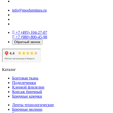
Пн - Пт
с 09:00 до 18:00
Сб - Вс
выходные дни
info@mosfurnitura.ru
+7 (495)
104-27-07
+7 (980)
800-45-98
Обратный звонок
Каталог
Бортовая ткань
Подплечники
Клеевой флизелин
Корсаж брючный
Брючные крючки
Ленты технологические
Брючные молнии