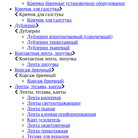
Крючки брючные установочное оборудование
Крючок для галстука
Крючок для галстука
Крючок для галстука
Дублерин
Дублерин
Дублерин воротничковый (сорочечный)
Дублерин трикотажный
Дублерин тканевый
Контактная лента, липучка
Контактная лента, липучка
Лента липучка
Корсаж брючный
Корсаж брючный
Корсаж брючный
Ленты, тесьмы, канты
Ленты, тесьмы, канты
Лента киперная
Ленты светоотражающие
Лента тканая
Лента клеевая перфорированная
Кант усилитель
Лента окантовочная
Лента трикотажная
Тесьма для вешалок