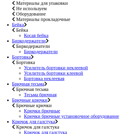
Материалы для упаковки
Не используем
Оборудование
Материалы прокладочные
Бейка
Бейка
Косая бейка
Биркодержатели
Биркодержатели
Биркодержатели
Бортовка
Бортовка
Усилитель бортовки неклеевой
Усилитель бортовки клеевой
Бортовка неклеевая
Брючная тесьма
Брючная тесьма
Тесьма брючная
Брючные крючки
Брючные крючки
Крючки брючные
Крючки брючные установочное оборудование
Крючок для галстука
Крючок для галстука
Крючок для галстука