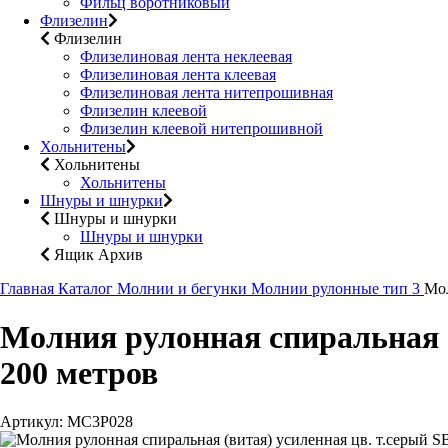
Фильц воротниковый
Флизелин
Флизелин
Флизелиновая лента неклеевая
Флизелиновая лента клеевая
Флизелиновая лента нитепрошивная
Флизелин клеевой
Флизелин клеевой нитепрошивной
Хольнитены
Хольнитены
Хольнитены
Шнуры и шнурки
Шнуры и шнурки
Шнуры и шнурки
Ящик Архив
Главная
Каталог
Молнии и бегунки
Молнии рулонные тип 3
Мол
Молния рулонная спиральная (в
200 метров
Артикул: МС3Р028