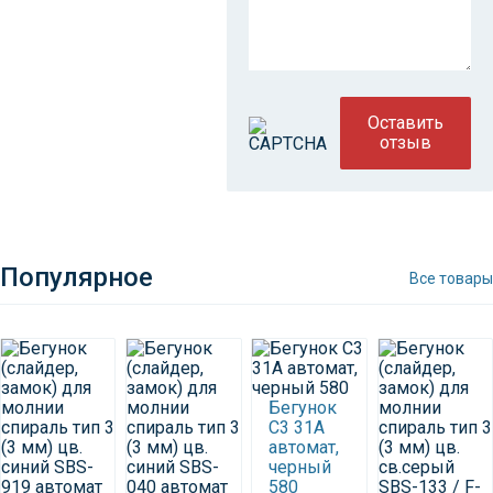
Оставить
отзыв
Популярное
Все товары
Бегунок
С3 31А
автомат,
черный
580