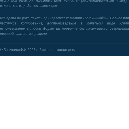
публичной офертой. Указанные цены являются рекомендованными и могут
отличаться от действительных цен.
Все права на фото, тексты принадлежат компании «БрючникоФФ». Полное или
частичное копирование, воспроизведение в печатном виде и/или
использование в любой форме, цитирование без письменного разрешения
правообладателя запрещено.
© БрючникоФФ,
2026 г.
Все права защищены.