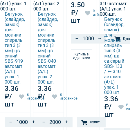
3.50
₽/
В
Бегунок
Бегунок
избранное
(слайдер,
(слайдер,
шт
Бегунок
замок)
замок)
(слайдер,
для
для
замок)
молнии
молнии
для
−
+
Куп
спираль
спираль
молнии
тип 3 (3
тип 3 (3
спираль
мм) цв.
мм) цв.
тип 3 (3
Купить в
синий
синий
мм) цв.
один клик
SBS-919
SBS-040
св.серый
автомат
автомат
SBS-133
(A/L)
(A/L)
/ F- 310
упак. 1
упак. 2
автомат
000 шт.
000 шт.
(A/L)
3.36
3.36
упак. 1
000 шт.
₽/
₽/
В
В
3.36
избранное
избранное
шт
шт
₽/
В
и
шт
−
+
−
+
Купить
Купить