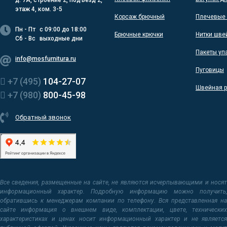
д. 7А, строение 2, подъезд 2,
этаж 4, ком. 3-5
Корсаж брючный
Плечевые 
Пн - Пт
с 09:00 до 18:00
Брючные крючки
Нитки шве
Сб - Вс
выходные дни
Пакеты уп
info@mosfurnitura.ru
Пуговицы
+7 (495)
104-27-07
Швейная р
+7 (980)
800-45-98
Обратный звонок
Все сведения, размещенные на сайте, не являются исчерпывающими и носят
информационный характер. Подробную информацию можно получить,
обратившись к менеджерам компании по телефону. Вся представленная на
сайте информация о внешнем виде, комплектации, цвете, технических
характеристиках и ценах носит информационный характер и не является