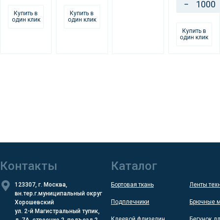
−
Купить в
Купить в
один клик
один клик
Купить в
один клик
Контакты
Каталог
123307, г. Москва,
Бортовая ткань
Ленты тех
вн.тер.г.муниципальный округ
Подплечники
Брючные 
Хорошевский
ул. 2-й Магистральный тупик,
Клеевой флизелин
Бегунок д